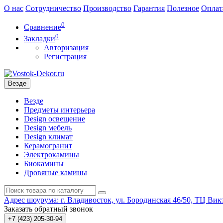
О нас
Сотрудничество
Производство
Гарантия
Полезное
Оплат
0
Сравнение
0
Закладки
Авторизация
Регистрация
Везде
Везде
Предметы интерьера
Design освещение
Design мебель
Design климат
Керамогранит
Электрокамины
Биокамины
Дровяные камины
Адрес шоурума: г. Владивосток, ул. Бородинская 46/50, ТЦ Викт
Заказать обратный звонок
+7 (423) 205-30-94