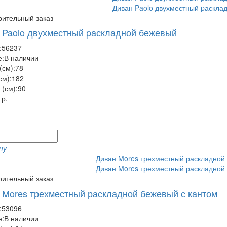
ительный заказ
 Paolo двухместный pаскладной бежевый
:
56237
:
В наличии
(см):
78
см):
182
(см):
90
 р.
ну
ительный заказ
 Mores трехместный раскладной бежевый с кантом
:
53096
:
В наличии