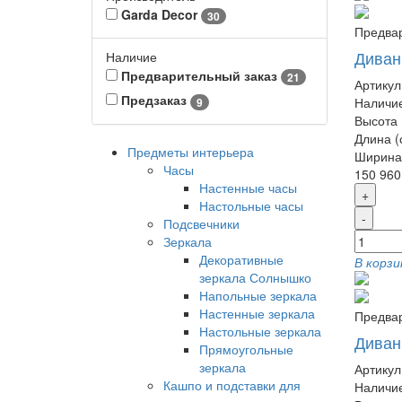
Garda Decor
30
Предвар
Диван
Наличие
Предварительный заказ
21
Артикул
Предзаказ
Наличие
9
Высота 
Длина (
Предметы интерьера
Ширина 
Часы
150 960
Настенные часы
+
Настольные часы
-
Подсвечники
Зеркала
Декоративные
В корзи
зеркала Солнышко
Напольные зеркала
Настенные зеркала
Предвар
Настольные зеркала
Диван
Прямоугольные
зеркала
Артикул
Кашпо и подставки для
Наличие