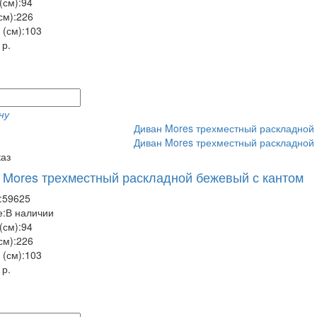
(см):
94
см):
226
(см):
103
 р.
ну
аз
 Mores трехместный раскладной бежевый с кантом
:
59625
:
В наличии
(см):
94
см):
226
(см):
103
 р.