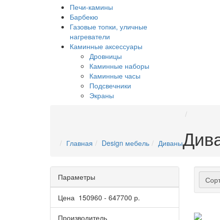
Печи-камины
Барбекю
Газовые топки, уличные
нагреватели
Каминные аксессуары
Дровницы
Каминные наборы
Каминные часы
Подсвечники
Экраны
Див
Главная
Design мебель
Диваны
Параметры
Сорт
Цена
150960
-
647700
р.
Производитель