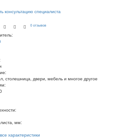
ть консультацию специалиста
0 отзывов
итель:
m
:
и
ие:
ол, столешница, двери, мебель и многое другое
мм:
0
рхности:
листа, мм:
 все характеристики