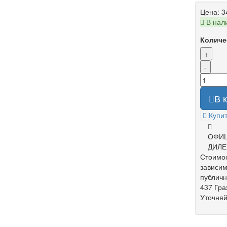
Цена:
3
В нал
Количе
+
-
В 
Купит
ОФИ
ДИЛЕ
Стоимос
зависим
публич
437 Гра
Уточняй