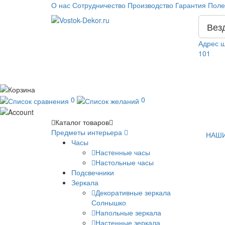
О нас
Сотрудничество
Производство
Гарантия
Поле
Вез
Адрес ш
101
0
0
Каталог
товаров
Предметы интерьера
НАШИ
Часы
Настенные часы
Настольные часы
Подсвечники
Зеркала
Декоративные зеркала
Солнышко
Напольные зеркала
Настенные зеркала