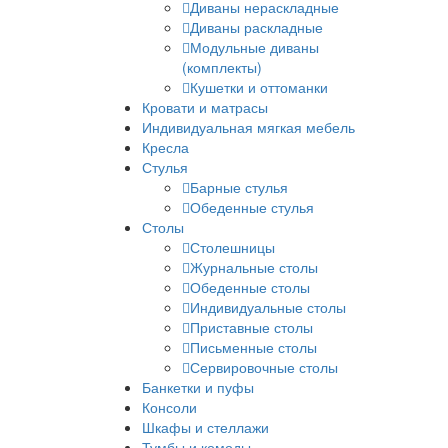
Диваны нераскладные
Диваны раскладные
Модульные диваны
(комплекты)
Кушетки и оттоманки
Кровати и матрасы
Индивидуальная мягкая мебель
Кресла
Стулья
Барные стулья
Обеденные стулья
Столы
Столешницы
Журнальные столы
Обеденные столы
Индивидуальные столы
Приставные столы
Письменные столы
Сервировочные столы
Банкетки и пуфы
Консоли
Шкафы и стеллажи
Тумбы и комоды