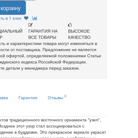
 корзину
ть в 1 клик
ЦИАЛЬНЫЙ
ГАРАНТИЯ НА
ВЫСОКОЕ
Р
ВСЕ ТОВАРЫ
КАЧЕСТВО
ть и характеристики товара могут изменяться в
ости от поставщика. Предложение не является
ной офертой, определяемой положениями Статьи
жданского кодекса Российской Федерации.
те детали у менеджера перед заказом.
0
авка
Гарантия
Отзывы
тов традиционного восточного орнамента "узел",
зднее этот узор стал ассоциироваться с
ение в буддизме. Это прекрасное зеркало украсит
ести спокойствие и уверенность в собственных