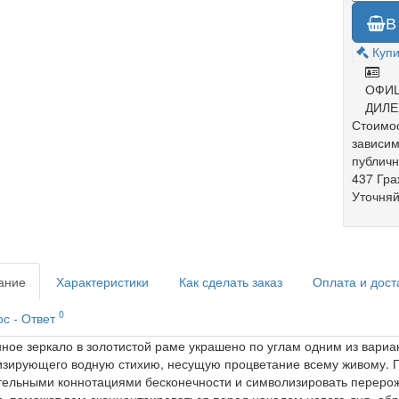
В
Купи
ОФИ
ДИЛЕ
Стоимос
зависим
публич
437 Гра
Уточняй
ание
Характеристики
Как сделать заказ
Оплата и дост
0
с - Ответ
ное зеркало в золотистой раме украшено по углам одним из вариан
зирующего водную стихию, несущую процветание всему живому. По
ельными коннотациями бесконечности и символизировать перерожд
, поможет вам сконцентрироваться перед началом нового дня, обр