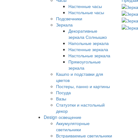
Часы
Предзак
Настенные часы
Настольные часы
Подсвечники
Зеркала
Декоративные
зеркала Солнышко
Напольные зеркала
Настенные зеркала
Настольные зеркала
Прямоугольные
зеркала
Кашпо и подставки для
цветов
Постеры, панно и картины
Посуда
Вазы
Статуэтки и настольный
декор
Design освещение
Аккумуляторные
светильники
Встраиваемые светильники