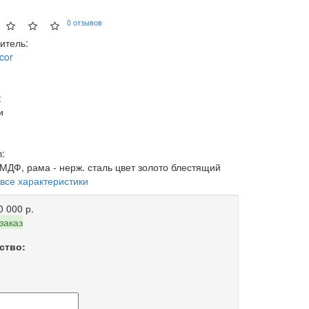
0 отзывов
итель:
cor
:
и
:
 МДФ, рама - нерж. сталь цвет золото блестящий
 все характеристики
0 000 р.
заказ
ство: