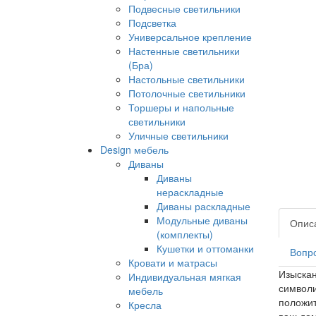
Подвесные светильники
Подсветка
Универсальное крепление
Настенные светильники
(Бра)
Настольные светильники
Потолочные светильники
Торшеры и напольные
светильники
Уличные светильники
Design мебель
Диваны
Диваны
нераскладные
Диваны раскладные
Модульные диваны
Опис
(комплекты)
Кушетки и оттоманки
Вопро
Кровати и матрасы
Изыскан
Индивидуальная мягкая
символи
мебель
положит
Кресла
ваш дом