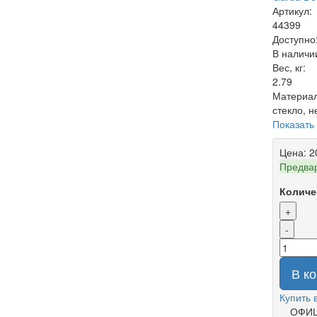
Артикул:
44399
Доступно
В наличи
Вес, кг:
2.79
Материал
стекло, н
Показать
Цена:
2
Предвар
Количе
+
-
В к
Купить 
ОФИ