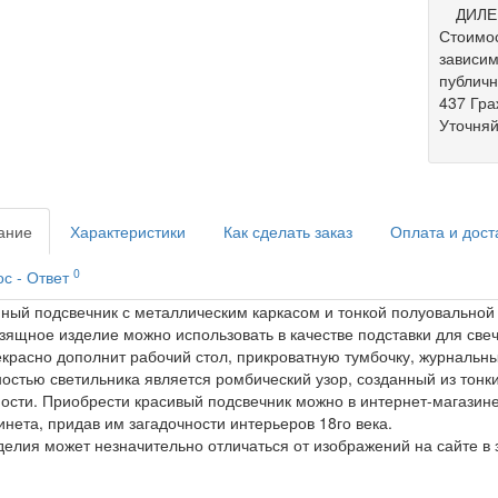
ДИЛЕ
Стоимос
зависим
публич
437 Гра
Уточняй
ание
Характеристики
Как сделать заказ
Оплата и дост
0
с - Ответ
ный подсвечник с металлическим каркасом и тонкой полуовальной 
зящное изделие можно использовать в качестве подставки для свеч
красно дополнит рабочий стол, прикроватную тумбочку, журнальны
остью светильника является ромбический узор, созданный из тонк
ости. Приобрести красивый подсвечник можно в интернет-магазин
инета, придав им загадочности интерьеров 18го века.
делия может незначительно отличаться от изображений на сайте в 