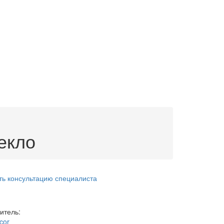
екло
ть консультацию специалиста
итель:
cor