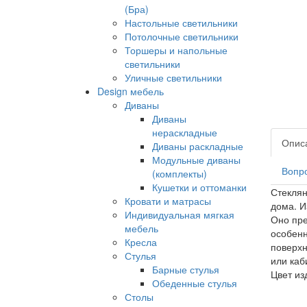
(Бра)
Настольные светильники
Потолочные светильники
Торшеры и напольные
светильники
Уличные светильники
Design мебель
Диваны
Диваны
нераскладные
Опис
Диваны раскладные
Модульные диваны
Вопро
(комплекты)
Кушетки и оттоманки
Стеклян
Кровати и матрасы
дома. И
Индивидуальная мягкая
Оно пре
мебель
особенн
Кресла
поверхн
Стулья
или каб
Барные стулья
Цвет из
Обеденные стулья
Столы