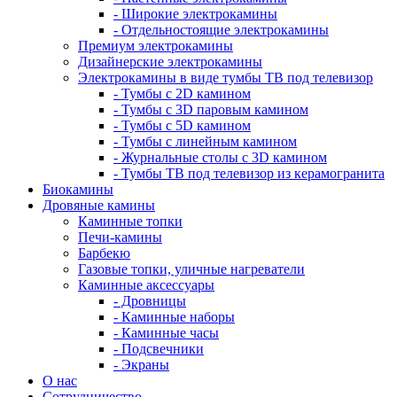
- Широкие электрокамины
- Отдельностоящие электрокамины
Премиум электрокамины
Дизайнерские электрокамины
Электрокамины в виде тумбы ТВ под телевизор
- Тумбы с 2D камином
- Тумбы с 3D паровым камином
- Тумбы с 5D камином
- Тумбы с линейным камином
- Журнальные столы с 3D камином
- Тумбы ТВ под телевизор из керамогранита
Биокамины
Дровяные камины
Каминные топки
Печи-камины
Барбекю
Газовые топки, уличные нагреватели
Каминные аксессуары
- Дровницы
- Каминные наборы
- Каминные часы
- Подсвечники
- Экраны
О нас
Сотрудничество