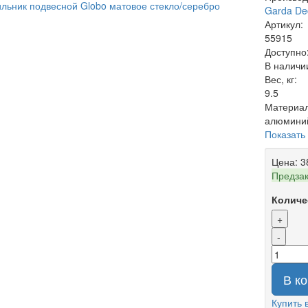
Garda De
Артикул:
55915
Доступно
В наличи
Вес, кг:
9.5
Материал
алюминий
Показать
Цена:
3
Предза
Количе
+
-
В к
Купить 