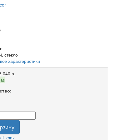
cor
:
и
:
, стекло
 все характеристики
8 040 р.
каз
ство:
орзину
в 1 клик