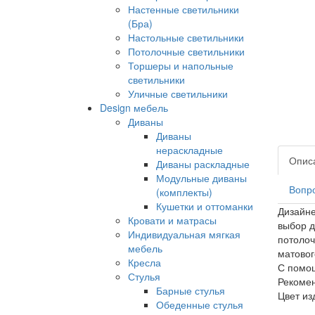
Настенные светильники
(Бра)
Настольные светильники
Потолочные светильники
Торшеры и напольные
светильники
Уличные светильники
Design мебель
Диваны
Диваны
нераскладные
Опис
Диваны раскладные
Модульные диваны
Вопро
(комплекты)
Кушетки и оттоманки
Дизайне
Кровати и матрасы
выбор д
Индивидуальная мягкая
потолоч
мебель
матовог
Кресла
С помощ
Стулья
Рекоме
Барные стулья
Цвет из
Обеденные стулья