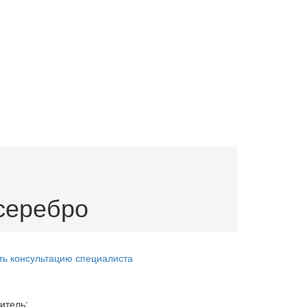
серебро
ть консультацию специалиста
итель: