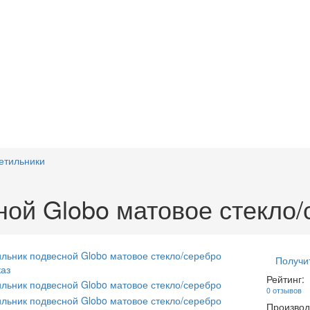
етильники
ной Globo матовое стекло/
Получи
аз
Рейтинг:
0 отзывов
Производ