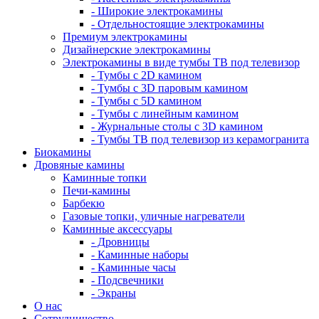
- Широкие электрокамины
- Отдельностоящие электрокамины
Премиум электрокамины
Дизайнерские электрокамины
Электрокамины в виде тумбы ТВ под телевизор
- Тумбы с 2D камином
- Тумбы с 3D паровым камином
- Тумбы с 5D камином
- Тумбы с линейным камином
- Журнальные столы с 3D камином
- Тумбы ТВ под телевизор из керамогранита
Биокамины
Дровяные камины
Каминные топки
Печи-камины
Барбекю
Газовые топки, уличные нагреватели
Каминные аксессуары
- Дровницы
- Каминные наборы
- Каминные часы
- Подсвечники
- Экраны
О нас
Сотрудничество