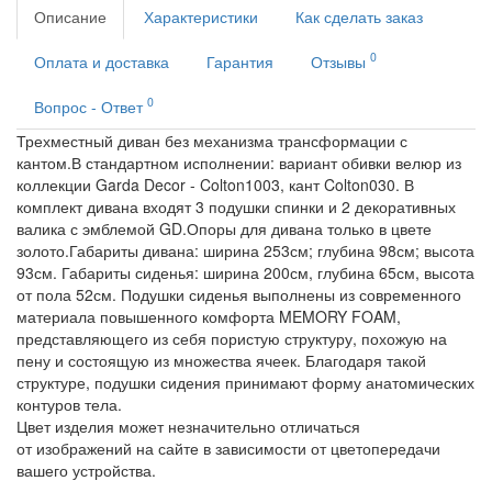
Описание
Характеристики
Как сделать заказ
0
Оплата и доставка
Гарантия
Отзывы
0
Вопрос - Ответ
Трехместный диван без механизма трансформации с
кантом.В стандартном исполнении: вариант обивки велюр из
коллекции Garda Decor - Colton1003, кант Colton030. В
комплект дивана входят 3 подушки спинки и 2 декоративных
валика с эмблемой GD.Опоры для дивана только в цвете
золото.Габариты дивана: ширина 253см; глубина 98см; высота
93см. Габариты сиденья: ширина 200см, глубина 65см, высота
от пола 52см. Подушки сиденья выполнены из современного
материала повышенного комфорта MEMORY FOAM,
представляющего из себя пористую структуру, похожую на
пену и состоящую из множества ячеек. Благодаря такой
структуре, подушки сидения принимают форму анатомических
контуров тела.
Цвет изделия может незначительно отличаться
от изображений на сайте в зависимости от цветопередачи
вашего устройства.