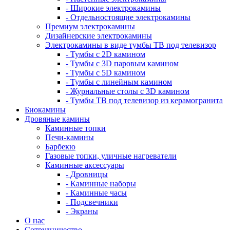
- Широкие электрокамины
- Отдельностоящие электрокамины
Премиум электрокамины
Дизайнерские электрокамины
Электрокамины в виде тумбы ТВ под телевизор
- Тумбы с 2D камином
- Тумбы с 3D паровым камином
- Тумбы с 5D камином
- Тумбы с линейным камином
- Журнальные столы с 3D камином
- Тумбы ТВ под телевизор из керамогранита
Биокамины
Дровяные камины
Каминные топки
Печи-камины
Барбекю
Газовые топки, уличные нагреватели
Каминные аксессуары
- Дровницы
- Каминные наборы
- Каминные часы
- Подсвечники
- Экраны
О нас
Сотрудничество