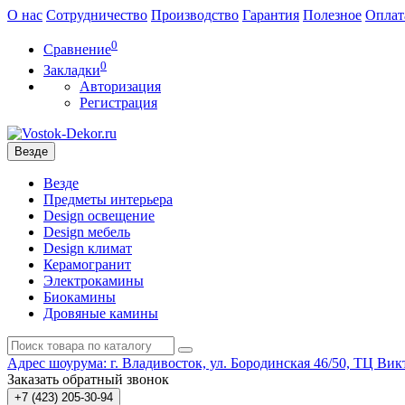
О нас
Сотрудничество
Производство
Гарантия
Полезное
Оплат
0
Сравнение
0
Закладки
Авторизация
Регистрация
Везде
Везде
Предметы интерьера
Design освещение
Design мебель
Design климат
Керамогранит
Электрокамины
Биокамины
Дровяные камины
Адрес шоурума: г. Владивосток, ул. Бородинская 46/50, ТЦ Викт
Заказать обратный звонок
+7 (423) 205-30-94