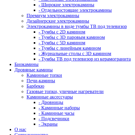
- Широкие электрокамины
- Отдельностоящие электрокамины
Премиум электрокамины
Дизайнерские электрокамины
Электрокамины в виде тумбы ТВ под телевизор
- Тумбы с 2D камином
- Тумбы с 3D паровым камином
- Тумбы с 5D камином
- Тумбы с линейным камином
- Журнальные столы с 3D камином
- Тумбы ТВ под телевизор из керамогранита
Биокамины
Дровяные камины
Каминные топки
Печи-камины
Барбекю
Газовые топки, уличные нагреватели
Каминные аксессуары
- Дровницы
- Каминные наборы
- Каминные часы
- Подсвечники
- Экраны
О нас
Сотрудничество