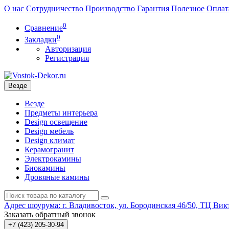
О нас
Сотрудничество
Производство
Гарантия
Полезное
Оплат
0
Сравнение
0
Закладки
Авторизация
Регистрация
Везде
Везде
Предметы интерьера
Design освещение
Design мебель
Design климат
Керамогранит
Электрокамины
Биокамины
Дровяные камины
Адрес шоурума: г. Владивосток, ул. Бородинская 46/50, ТЦ Викт
Заказать обратный звонок
+7 (423) 205-30-94