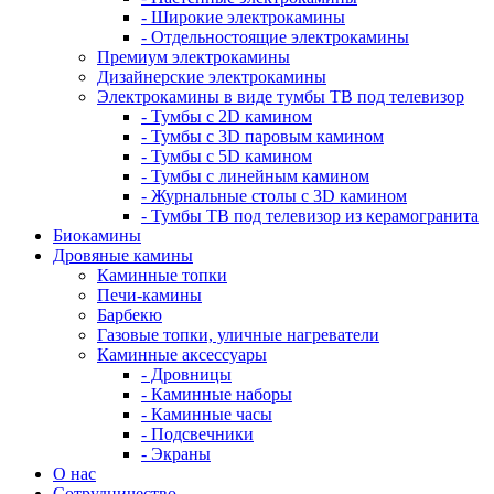
- Широкие электрокамины
- Отдельностоящие электрокамины
Премиум электрокамины
Дизайнерские электрокамины
Электрокамины в виде тумбы ТВ под телевизор
- Тумбы с 2D камином
- Тумбы с 3D паровым камином
- Тумбы с 5D камином
- Тумбы с линейным камином
- Журнальные столы с 3D камином
- Тумбы ТВ под телевизор из керамогранита
Биокамины
Дровяные камины
Каминные топки
Печи-камины
Барбекю
Газовые топки, уличные нагреватели
Каминные аксессуары
- Дровницы
- Каминные наборы
- Каминные часы
- Подсвечники
- Экраны
О нас
Сотрудничество