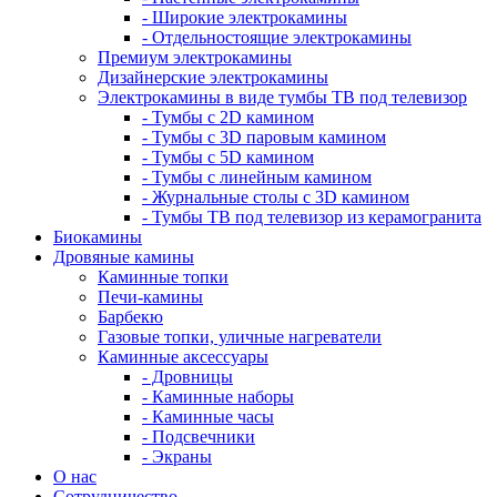
- Широкие электрокамины
- Отдельностоящие электрокамины
Премиум электрокамины
Дизайнерские электрокамины
Электрокамины в виде тумбы ТВ под телевизор
- Тумбы с 2D камином
- Тумбы с 3D паровым камином
- Тумбы с 5D камином
- Тумбы с линейным камином
- Журнальные столы с 3D камином
- Тумбы ТВ под телевизор из керамогранита
Биокамины
Дровяные камины
Каминные топки
Печи-камины
Барбекю
Газовые топки, уличные нагреватели
Каминные аксессуары
- Дровницы
- Каминные наборы
- Каминные часы
- Подсвечники
- Экраны
О нас
Сотрудничество