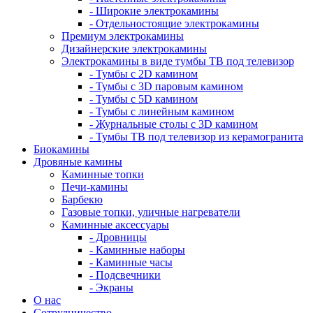
- Широкие электрокамины
- Отдельностоящие электрокамины
Премиум электрокамины
Дизайнерские электрокамины
Электрокамины в виде тумбы ТВ под телевизор
- Тумбы с 2D камином
- Тумбы с 3D паровым камином
- Тумбы с 5D камином
- Тумбы с линейным камином
- Журнальные столы с 3D камином
- Тумбы ТВ под телевизор из керамогранита
Биокамины
Дровяные камины
Каминные топки
Печи-камины
Барбекю
Газовые топки, уличные нагреватели
Каминные аксессуары
- Дровницы
- Каминные наборы
- Каминные часы
- Подсвечники
- Экраны
О нас
Сотрудничество