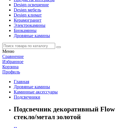
Design освещение
Design мебель
Design климат
Керамогранит
Электрокамины
Биокамины
Дровяные камины
Меню
Сравнение
Избранное
Корзина
Профиль
Главная
Дровяные камины
Каминные аксессуары
Подсвечники
Подсвечник декоративный Flow
стекло/метал золотой