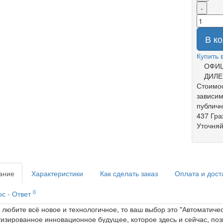
-
В к
Купить 
ОФИ
ДИЛЕ
Стоимос
зависим
публич
437 Гра
Уточняй
ание
Характеристики
Как сделать заказ
Оплата и дост
0
с - Ответ
 любите всё новое и технологичное, то ваш выбор это "Автоматиче
изированное инновационное будущее, которое здесь и сейчас, п