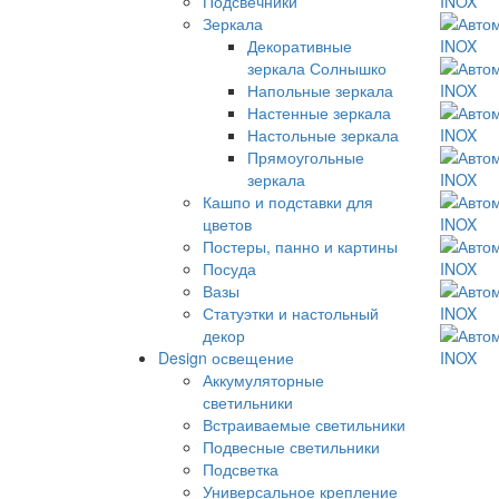
Подсвечники
Зеркала
Декоративные
зеркала Солнышко
Напольные зеркала
Настенные зеркала
Настольные зеркала
Прямоугольные
зеркала
Кашпо и подставки для
цветов
Постеры, панно и картины
Посуда
Вазы
Статуэтки и настольный
декор
Design освещение
Аккумуляторные
светильники
Встраиваемые светильники
Подвесные светильники
Подсветка
Универсальное крепление