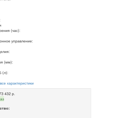
:
и
рения (час):
онное управление:
делия:
ня (мм):
 (л):
 все характеристики
73 432 р.
каз
ство: