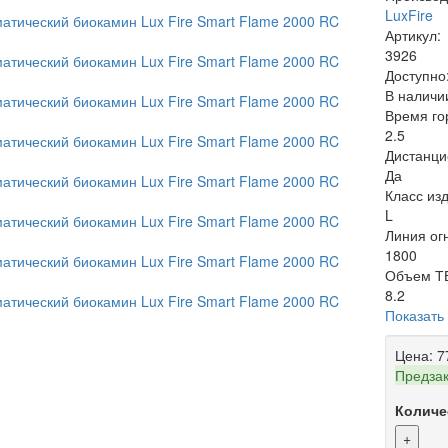
LuxFire
Артикул:
3926
Доступно
В наличи
Время го
2.5
Дистанци
Да
Класс из
L
Линия ог
1800
Объем ТБ
8.2
Показать
Цена:
7
Предза
Количе
+