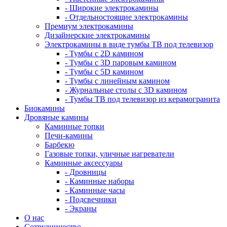
- Широкие электрокамины
- Отдельностоящие электрокамины
Премиум электрокамины
Дизайнерские электрокамины
Электрокамины в виде тумбы ТВ под телевизор
- Тумбы с 2D камином
- Тумбы с 3D паровым камином
- Тумбы с 5D камином
- Тумбы с линейным камином
- Журнальные столы с 3D камином
- Тумбы ТВ под телевизор из керамогранита
Биокамины
Дровяные камины
Каминные топки
Печи-камины
Барбекю
Газовые топки, уличные нагреватели
Каминные аксессуары
- Дровницы
- Каминные наборы
- Каминные часы
- Подсвечники
- Экраны
О нас
Сотрудничество