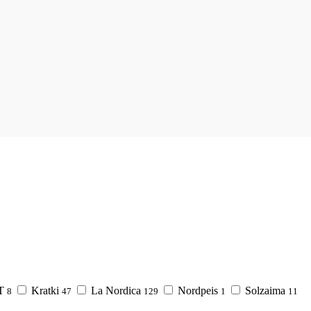
T
Kratki
La Nordica
Nordpeis
Solzaima
8
47
129
1
11