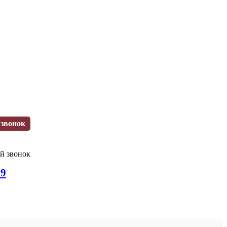
 звонок
ый звонок
99