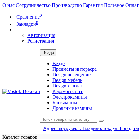
О нас
Сотрудничество
Производство
Гарантия
Полезное
Оплат
0
Сравнение
0
Закладки
Авторизация
Регистрация
Везде
Везде
Предметы интерьера
Design освещение
Design мебель
Design климат
Керамогранит
Электрокамины
Биокамины
Дровяные камины
Адрес шоурума: г. Владивосток, ул. Бородинс
Каталог
товаров