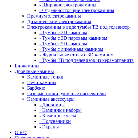
- Широкие электрокамины
- Отдельностоящие электрокамины
Премиум электрокамины
Дизайнерские электрокамины
Электрокамины в виде тумбы ТВ под телевизор
- Тумбы с 2D камином
- Тумбы с 3D паровым камином
- Тумбы с 5D камином
- Тумбы с линейным камином
- Журнальные столы с 3D камином
- Тумбы ТВ под телевизор из керамогранита
Биокамины
Дровяные камины
Каминные топки
Печи-камины
Барбекю
Газовые топки, уличные нагреватели
Каминные аксессуары
- Дровницы
- Каминные наборы
- Каминные часы
- Подсвечники
- Экраны
О нас
Сотрудничество