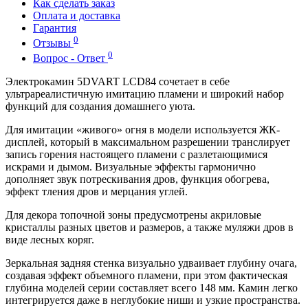
Как сделать заказ
Оплата и доставка
Гарантия
0
Отзывы
0
Вопрос - Ответ
Электрокамин 5DVART LCD84 сочетает в себе
ультрареалистичную имитацию пламени и широкий набор
функций для создания домашнего уюта.
Для имитации «живого» огня в модели используется ЖК-
дисплей, который в максимальном разрешении транслирует
запись горения настоящего пламени с разлетающимися
искрами и дымом. Визуальные эффекты гармонично
дополняет звук потрескивания дров, функция обогрева,
эффект тления дров и мерцания углей.
Для декора топочной зоны предусмотрены акриловые
кристаллы разных цветов и размеров, а также муляжи дров в
виде лесных коряг.
Зеркальная задняя стенка визуально удваивает глубину очага,
создавая эффект объемного пламени, при этом фактическая
глубина моделей серии составляет всего 148 мм. Камин легко
интегрируется даже в неглубокие ниши и узкие пространства.