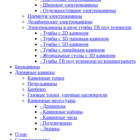
- Широкие электрокамины
- Отдельностоящие электрокамины
Премиум электрокамины
Дизайнерские электрокамины
Электрокамины в виде тумбы ТВ под телевизор
- Тумбы с 2D камином
- Тумбы с 3D паровым камином
- Тумбы с 5D камином
- Тумбы с линейным камином
- Журнальные столы с 3D камином
- Тумбы ТВ под телевизор из керамогранита
Биокамины
Дровяные камины
Каминные топки
Печи-камины
Барбекю
Газовые топки, уличные нагреватели
Каминные аксессуары
- Дровницы
- Каминные наборы
- Каминные часы
- Подсвечники
- Экраны
О нас
Сотрудничество