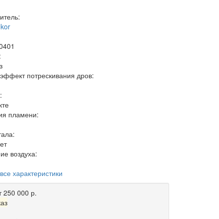
итель:
ekor
0401
:
з
 эффект потрескивания дров:
:
кте
ия пламени:
тала:
ет
ие воздуха:
 все характеристики
т 250 000 р.
каз