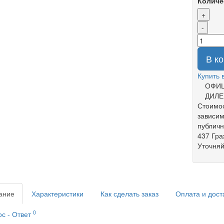
Количе
+
-
В к
Купить 
ОФИ
ДИЛЕ
Стоимос
зависим
публич
437 Гра
Уточняй
ание
Характеристики
Как сделать заказ
Оплата и дост
0
с - Ответ