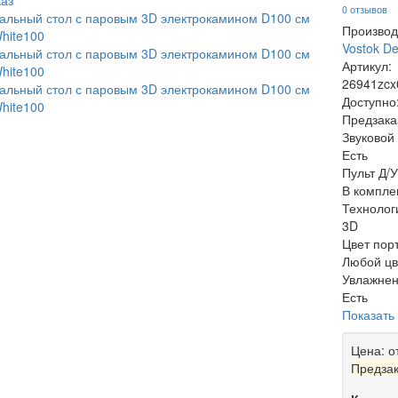
0 отзывов
Производ
Vostok D
Артикул:
26941zcx
Доступно
Предзака
Звуковой
Есть
Пульт Д/У
В компле
Технолог
3D
Цвет пор
Любой цв
Увлажнен
Есть
Показать
Цена:
о
Предза