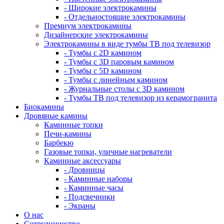
- Широкие электрокамины
- Отдельностоящие электрокамины
Премиум электрокамины
Дизайнерские электрокамины
Электрокамины в виде тумбы ТВ под телевизор
- Тумбы с 2D камином
- Тумбы с 3D паровым камином
- Тумбы с 5D камином
- Тумбы с линейным камином
- Журнальные столы с 3D камином
- Тумбы ТВ под телевизор из керамогранита
Биокамины
Дровяные камины
Каминные топки
Печи-камины
Барбекю
Газовые топки, уличные нагреватели
Каминные аксессуары
- Дровницы
- Каминные наборы
- Каминные часы
- Подсвечники
- Экраны
О нас
Сотрудничество