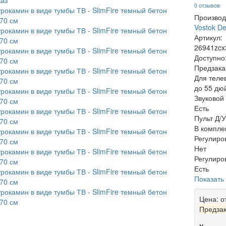
0 отзывов
Производ
Vostok D
Артикул:
26941zcx
Доступно
Предзака
Для теле
до 55 дю
Звуковой
Есть
Пульт Д/У
В компле
Регулиро
Нет
Регулиро
Есть
Показать
Цена:
о
Предза