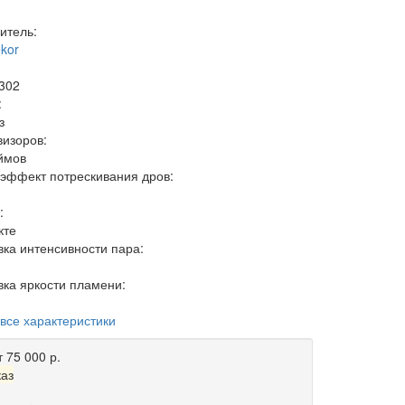
итель:
ekor
302
:
з
визоров:
ймов
 эффект потрескивания дров:
:
кте
вка интенсивности пара:
вка яркости пламени:
 все характеристики
т 75 000 р.
каз