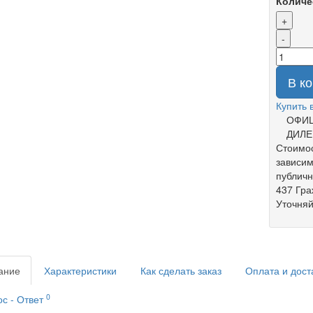
Количе
+
-
В к
Купить 
ОФИ
ДИЛЕ
Стоимос
зависим
публич
437 Гра
Уточняй
ание
Характеристики
Как сделать заказ
Оплата и дост
0
с - Ответ