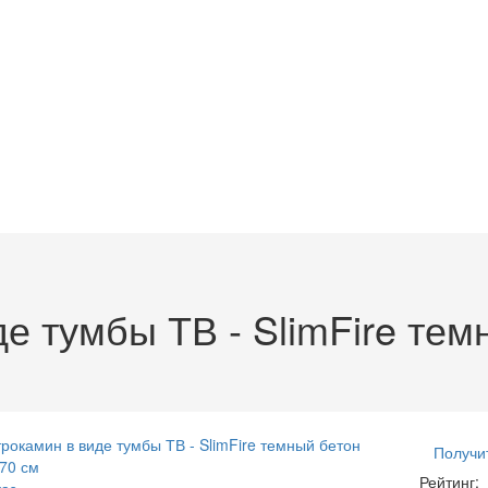
е тумбы ТВ - SlimFire тем
Получи
Рейтинг:
аз