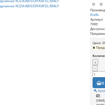
Производ
Kratki
Артикул:
7093
Доступно
Предзака
Цена:
2
Предз
Количе
+
-
В
Купи
ОФИ
ДИЛЕ